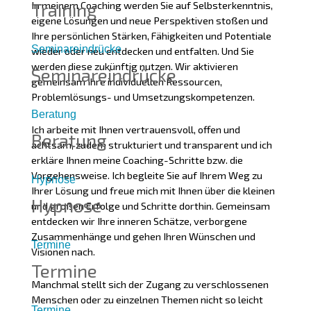
In meinem Coaching werden Sie auf Selbsterkenntnis,
Training
eigene Lösungen und neue Perspektiven stoßen und
Ihre persönlichen Stärken, Fähigkeiten und Potentiale
Seminareindrücke
wieder oder neu entdecken und entfalten. Und Sie
werden diese zukünftig nutzen. Wir aktivieren
Seminareindrücke
gemeinsam Ihre individuellen Ressourcen,
Problemlösungs- und Umsetzungskompetenzen.
Beratung
Ich arbeite mit Ihnen vertrauensvoll, offen und
Beratung
achtsam, zudem strukturiert und transparent und ich
erkläre Ihnen meine Coaching-Schritte bzw. die
Vorgehensweise. Ich begleite Sie auf Ihrem Weg zu
Hypnose
Ihrer Lösung und freue mich mit Ihnen über die kleinen
Hypnose
und großen Erfolge und Schritte dorthin. Gemeinsam
entdecken wir Ihre inneren Schätze, verborgene
Zusammenhänge und gehen Ihren Wünschen und
Termine
Visionen nach.
Termine
Manchmal stellt sich der Zugang zu verschlossenen
Menschen oder zu einzelnen Themen nicht so leicht
Termine