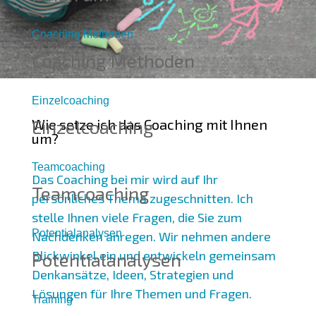
Coaching Methoden
Coaching Methoden
Einzelcoaching
Wie setze ich das Coaching mit Ihnen
Einzelcoaching
um?
Teamcoaching
Das Coaching bei mir wird auf Ihr
Teamcoaching
persönliches Thema zugeschnitten. Ich
stelle Ihnen viele Fragen, die Sie zum
Potentialanalysen
Nachdenken anregen. Wir nehmen andere
Blickwinkel ein und entwickeln gemeinsam
Potentialanalysen
Denkansätze, Ideen, Strategien und
Lösungen für Ihre Themen und Fragen.
Training